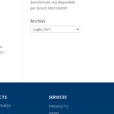
Benchmode ora disponibile
per Bosch MG1UA008
Archivi
Archivi
le
797
CTS
SERVICES
794955
PRODUCTS
NEWS