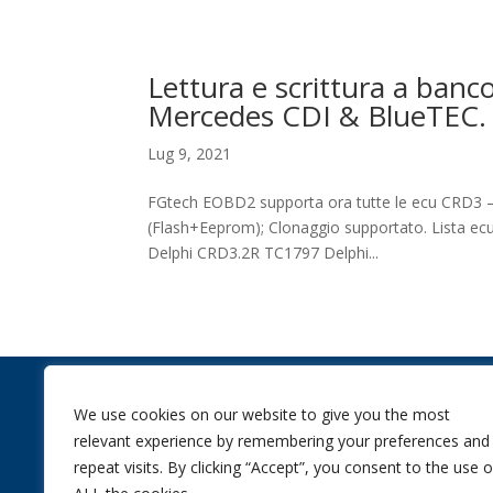
Lettura e scrittura a ban
Mercedes CDI & BlueTEC.
Lug 9, 2021
FGtech EOBD2 supporta ora tutte le ecu CRD3 – C
(Flash+Eeprom); Clonaggio supportato. Lista 
Delphi CRD3.2R TC1797 Delphi...
We use cookies on our website to give you the most
OPENING TIME
relevant experience by remembering your preferences and
Monday-Friday:
repeat visits. By clicking “Accept”, you consent to the use o
8.30 – 12.30 / 14.0