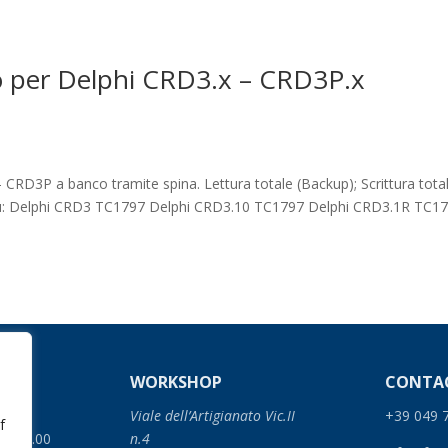
co per Delphi CRD3.x – CRD3P.x
RD3P a banco tramite spina. Lettura totale (Backup); Scrittura tota
ecu: Delphi CRD3 TC1797 Delphi CRD3.10 TC1797 Delphi CRD3.1R TC1
S
WORKSHOP
CONTA
Viale dell’Artigianato Vic.II
+39 049 
f
0 – 18.00
n.4