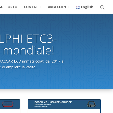
SUPPORTO
CONTATTI
AREA CLIENTI
English
Sear
for:
Search But
LPHI ETC3-
a mondiale!
i PACCAR E6D immatricolati dal 2017 al
i ampliare la vasta...