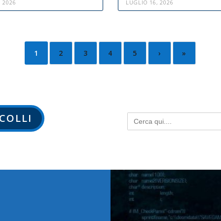
, 2026
LUGLIO 16, 2026
1
2
3
4
5
›
»
Search
OCOLLI
for: