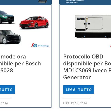
hmode ora
Protocollo OBD
nibile per Bosch
disponibile per B
S028
MD1CS069 Iveco 
Generator
 TUTTO
LEGGI TUTTO
, 2026
LUGLIO 24, 2026