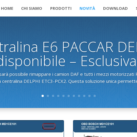
HOME
CHI SIAMO
PRODOTTI
NOVITÀ
DOWNLOAD
tralina E6 PACCAR DE
isponibile – Esclusiv
 sarà possibile rimappare i camion DAF e tutti i mezzi motorizzat
 centralina DELPHI ETC3-PCX2. Questa soluzione unica permette d