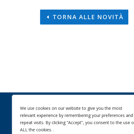
TORNA ALLE NOVITÀ
We use cookies on our website to give you the most
ORARI
relevant experience by remembering your preferences and
Lunedì-Venerdì:
repeat visits. By clicking “Accept”, you consent to the use o
8.30 – 12.30 / 14.0
ALL the cookies. .
Sabato: