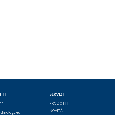
TTI
SERVIZI
55
PRODOTTI
NOVIT
À
echnology.eu