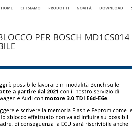
HOME
CHI SIAMO
PRODOTTI
NOVITÀ
DOWNLOAD
SBLOCCO PER BOSCH MD1CS014
BILE
ggi è possibile lavorare in modalità Bench sulle
te a partire dal 2021
con il nostro servizio di
kswagen e Audi con
motore 3.0 TDI E6d-E6e
.
eggere e scrivere la memoria Flash e Eeprom come l
lo sblocco effettuato non va ad influire su possibili
adre, di conseguenza la ECU sarà riscrivibile anche