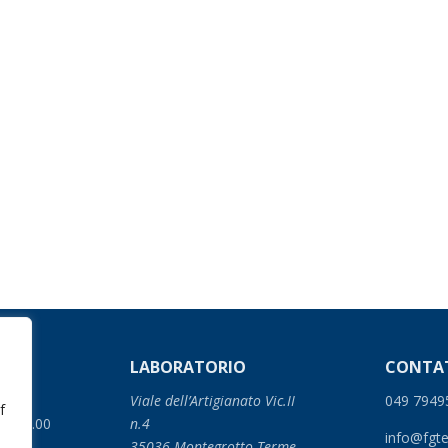
LABORATORIO
CONTA
Viale dell’Artigianato Vic.II
049 7949
f
0 – 18.00
n.4
info@fgt
35036 Montegrotto Terme